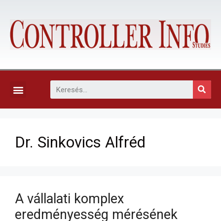
KAPCSOLAT, ELŐFIZETÉS ÉS EGYÉB SZOLGÁLTATÁSOK
Dr. Sinkovics Alfréd
A vállalati komplex
eredményesség mérésének