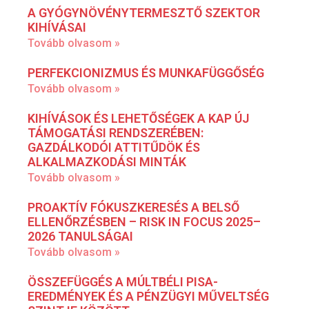
A GYÓGYNÖVÉNYTERMESZTŐ SZEKTOR
KIHÍVÁSAI
Tovább olvasom »
PERFEKCIONIZMUS ÉS MUNKAFÜGGŐSÉG
Tovább olvasom »
KIHÍVÁSOK ÉS LEHETŐSÉGEK A KAP ÚJ
TÁMOGATÁSI RENDSZERÉBEN:
GAZDÁLKODÓI ATTITŰDÖK ÉS
ALKALMAZKODÁSI MINTÁK
Tovább olvasom »
PROAKTÍV FÓKUSZKERESÉS A BELSŐ
ELLENŐRZÉSBEN – RISK IN FOCUS 2025–
2026 TANULSÁGAI
Tovább olvasom »
ÖSSZEFÜGGÉS A MÚLTBÉLI PISA-
EREDMÉNYEK ÉS A PÉNZÜGYI MŰVELTSÉG