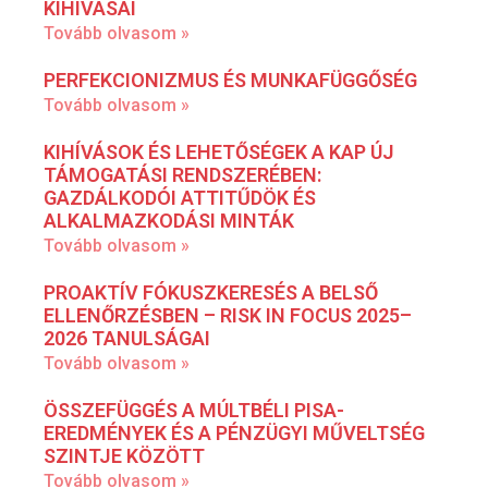
KIHÍVÁSAI
Tovább olvasom »
PERFEKCIONIZMUS ÉS MUNKAFÜGGŐSÉG
Tovább olvasom »
KIHÍVÁSOK ÉS LEHETŐSÉGEK A KAP ÚJ
TÁMOGATÁSI RENDSZERÉBEN:
GAZDÁLKODÓI ATTITŰDÖK ÉS
ALKALMAZKODÁSI MINTÁK
Tovább olvasom »
PROAKTÍV FÓKUSZKERESÉS A BELSŐ
ELLENŐRZÉSBEN – RISK IN FOCUS 2025–
2026 TANULSÁGAI
Tovább olvasom »
ÖSSZEFÜGGÉS A MÚLTBÉLI PISA-
EREDMÉNYEK ÉS A PÉNZÜGYI MŰVELTSÉG
SZINTJE KÖZÖTT
Tovább olvasom »