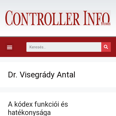
KAPCSOLAT, ELŐFIZETÉS ÉS EGYÉB SZOLGÁLTATÁSOK
Dr. Visegrády Antal
A kódex funkciói és
hatékonysága