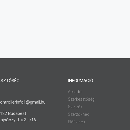
ESZTŐSÉG
INFORMÁCIÓ
A kiadó
Szerkesztőség
ontrollerinfo1@gmail.hu
Szerzők
122 Budapest
Szerzőknek
ajnóczy J. u.3. I/16.
Előfizetés