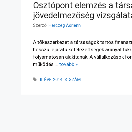
Osztópont elemzés a társ
jövedelmezőség­ vizsgála
Szerző:
Herczeg Adrienn
A tőkeszerkezet a társaságok tartós finanszí
hosszú lejáratú kötelezettségek arányát tükr
folyamatosan alakítanak. A vállalkozások for
működés …
tovább »
II. ÉVF. 2014. 3. SZÁM