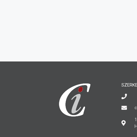
SZERK
c
1
H