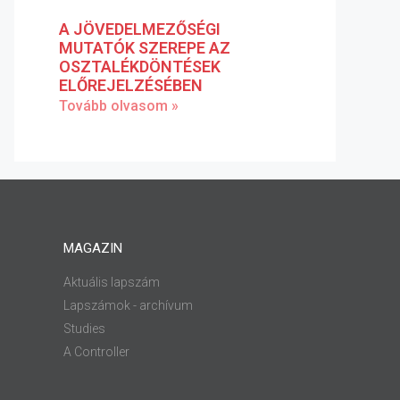
A JÖVEDELMEZŐSÉGI
MUTATÓK SZEREPE AZ
OSZTALÉKDÖNTÉSEK
ELŐREJELZÉSÉBEN
Tovább olvasom »
MAGAZIN
Aktuális lapszám
Lapszámok - archívum
Studies
A Controller