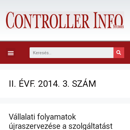
KAPCSOLAT, ELŐFIZETÉS ÉS EGYÉB SZOLGÁLTATÁSOK
II. ÉVF. 2014. 3. SZÁM
Vállalati folyamatok
újraszervezése a szolgáltatást