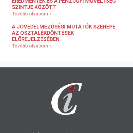
EREDMÉNYEK ÉS A PÉNZÜGYI MŰVELTSÉG
SZINTJE KÖZÖTT
Tovább olvasom »
A JÖVEDELMEZŐSÉGI MUTATÓK SZEREPE
AZ OSZTALÉKDÖNTÉSEK
ELŐREJELZÉSÉBEN
Tovább olvasom »