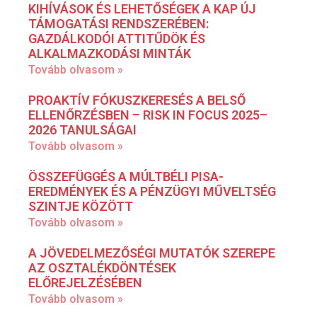
KIHÍVÁSOK ÉS LEHETŐSÉGEK A KAP ÚJ
TÁMOGATÁSI RENDSZERÉBEN:
GAZDÁLKODÓI ATTITŰDÖK ÉS
ALKALMAZKODÁSI MINTÁK
Tovább olvasom »
PROAKTÍV FÓKUSZKERESÉS A BELSŐ
ELLENŐRZÉSBEN – RISK IN FOCUS 2025–
2026 TANULSÁGAI
Tovább olvasom »
ÖSSZEFÜGGÉS A MÚLTBÉLI PISA-
EREDMÉNYEK ÉS A PÉNZÜGYI MŰVELTSÉG
SZINTJE KÖZÖTT
Tovább olvasom »
A JÖVEDELMEZŐSÉGI MUTATÓK SZEREPE
AZ OSZTALÉKDÖNTÉSEK
ELŐREJELZÉSÉBEN
Tovább olvasom »