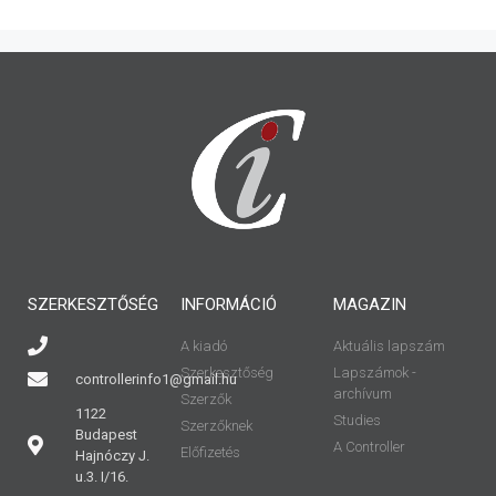
SZERKESZTŐSÉG
INFORMÁCIÓ
MAGAZIN
A kiadó
Aktuális lapszám
Szerkesztőség
Lapszámok -
controllerinfo1@gmail.hu
archívum
Szerzők
1122
Studies
Szerzőknek
Budapest
A Controller
Előfizetés
Hajnóczy J.
u.3. I/16.