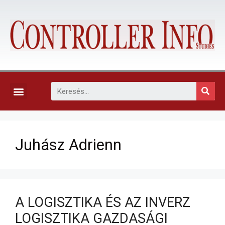
KAPCSOLAT, ELŐFIZETÉS ÉS EGYÉB SZOLGÁLTATÁSOK
Juhász Adrienn
A LOGISZTIKA ÉS AZ INVERZ
LOGISZTIKA GAZDASÁGI