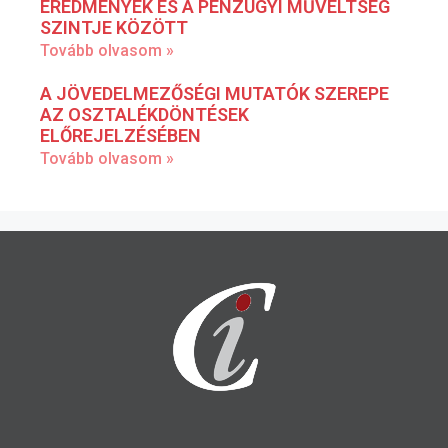
EREDMÉNYEK ÉS A PÉNZÜGYI MŰVELTSÉG
SZINTJE KÖZÖTT
Tovább olvasom »
A JÖVEDELMEZŐSÉGI MUTATÓK SZEREPE
AZ OSZTALÉKDÖNTÉSEK
ELŐREJELZÉSÉBEN
Tovább olvasom »