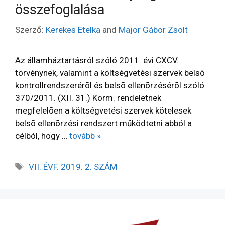
összefoglalása
Szerző:
Kerekes Etelka
and
Major Gábor Zsolt
Az államháztartásról szóló 2011. évi CXCV.
törvénynek, valamint a költségvetési szervek belsõ
kontrollrendszerérõl és belsõ ellenõrzésérõl szóló
370/2011. (XII. 31.) Korm. rendeletnek
megfelelõen a költségvetési szervek kötelesek
belsõ ellenõrzési rendszert működtetni abból a
célból, hogy …
tovább »
VII. ÉVF. 2019. 2. SZÁM