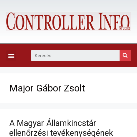
KAPCSOLAT, ELŐFIZETÉS ÉS EGYÉB SZOLGÁLTATÁSOK
Major Gábor Zsolt
A Magyar Államkincstár
ellenőrzési tevékenységének