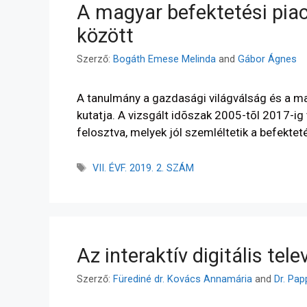
A magyar befektetési piac
között
Szerző:
Bogáth Emese Melinda
and
Gábor Ágnes
A tanulmány a gazdasági világválság és a mag
kutatja. A vizsgált idõszak 2005-tõl 2017-ig 
felosztva, melyek jól szemléltetik a befekte
VII. ÉVF. 2019. 2. SZÁM
Az interaktív digitális te
Szerző:
Fürediné dr. Kovács Annamária
and
Dr. Pa