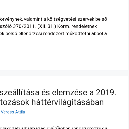
örvénynek, valamint a költségvetési szervek belsõ
 szóló 370/2011. (XII. 31.) Korm. rendeletnek
ek belsõ ellenõrzési rendszert működtetni abból a
szeállítása és elemzése a 2019.
ltozások háttérvilágításában
. Veress Attila
gyakorlati alkalmazás gyűrűjében rendszerezzük a