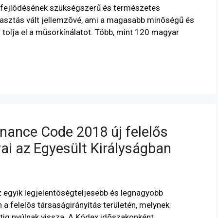
ízió fejlõdésének szükségszerű és természetes
yasztás vált jellemzõvé, ami a magasabb minõségű és
 tolja el a műsorkínálatot. Több, mint 120 magyar
nance Code 2018 új felelős
yai az Egyesült Királyságban
egyik legjelentõségteljesebb és legnagyobb
a felelõs társaságirányítás területén, melynek
ig nyúlnak vissza. A Kódex idõszakonként