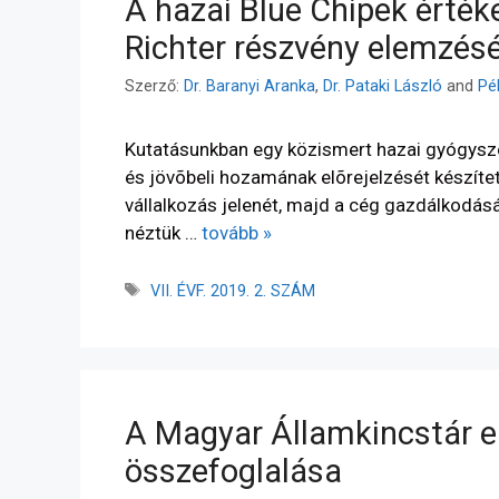
A hazai Blue Chipek értéke
Richter részvény elemzés
Szerző:
Dr. Baranyi Aranka
,
Dr. Pataki László
and
Pé
Kutatásunkban egy közismert hazai gyógyszer
és jövõbeli hozamának elõrejelzését készítet
vállalkozás jelenét, majd a cég gazdálkodás
néztük …
tovább »
VII. ÉVF. 2019. 2. SZÁM
A Magyar Államkincstár e
összefoglalása