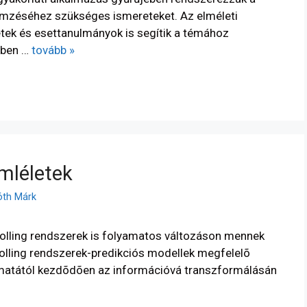
emzéséhez szükséges ismereteket. Az elméleti
etek és esettanulmányok is segítik a témához
zben …
tovább »
emléletek
Tóth Márk
trolling rendszerek is folyamatos változáson mennek
rolling rendszerek-predikciós modellek megfelelõ
amatától kezdõdõen az információvá transzformálásán