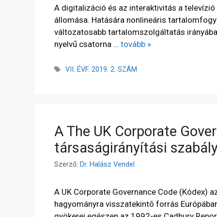
A digitalizáció és az interaktivitás a telev
állomása. Hatására nonlineáris tartalomfog
változatosabb tartalomszolgáltatás irányába
nyelvű csatorna …
tovább »
VII. ÉVF. 2019. 2. SZÁM
A The UK Corporate Gover
társaságirányítási szabál
Szerző:
Dr. Halász Vendel
A UK Corporate Governance Code (Kódex) az 
hagyományra visszatekintõ forrás Európában 
gyökerei egészen az 1992-es Cadbury Report