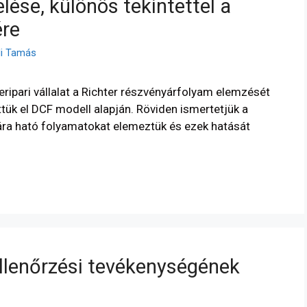
lése, különös tekintettel a
ére
li Tamás
ipari vállalat a Richter részvényárfolyam elemzését
tük el DCF modell alapján. Röviden ismertetjük a
ára ható folyamatokat elemeztük és ezek hatását
llenőrzési tevékenységének