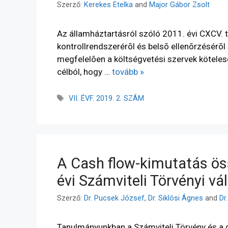
Szerző:
Kerekes Etelka
and
Major Gábor Zsolt
Az államháztartásról szóló 2011. évi CXCV. t
kontrollrendszerérõl és belsõ ellenõrzésérõl
megfelelõen a költségvetési szervek köteles
célból, hogy …
tovább »
VII. ÉVF. 2019. 2. SZÁM
A Cash flow-kimutatás ös
évi Számviteli Törvényi vá
Szerző:
Dr. Pucsek József
,
Dr. Siklósi Ágnes
and
Dr
Tanulmányunkban a Számviteli Törvény és a 