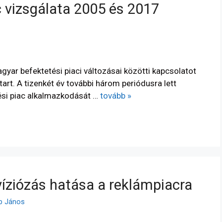
 vizsgálata 2005 és 2017
yar befektetési piaci változásai közötti kapcsolatot
tart. A tizenkét év további három periódusra lett
tési piac alkalmazkodását …
tovább »
levíziózás hatása a reklámpiacra
pp János