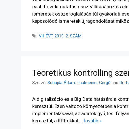
cash flow-kimutatás összeállításához és el
ismeretek összefoglalásán túl gyakorlati es
kapcsolódó ismeretek újragondolását mikö
VII. ÉVF. 2019. 2. SZÁM
Teoretikus kontrolling sz
Szerző:
Suhajda Ádám
,
Thalmeiner Gergő
and
Dr. 
A digitalizáció és a Big Data hatására a kon
keresztül. Ezen változó környezetben a kont
implementálásával, az adatok gyűjtési foly
keresztül, a KPI-okkal …
tovább »