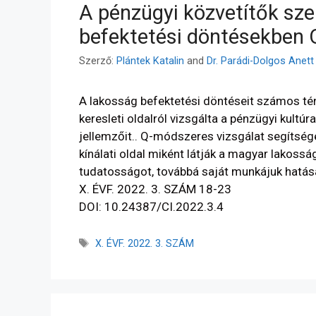
A pénzügyi közvetítők sze
befektetési döntésekben 
Szerző:
Plántek Katalin
and
Dr. Parádi-Dolgos Anett
A lakosság befektetési döntéseit számos tén
keresleti oldalról vizsgálta a pénzügyi kultú
jellemzőit.. Q-módszeres vizsgálat segítségé
kínálati oldal miként látják a magyar lakossá
tudatosságot, továbbá saját munkájuk hatás
X. ÉVF. 2022. 3. SZÁM 18-23
DOI: 10.24387/CI.2022.3.4
X. ÉVF. 2022. 3. SZÁM