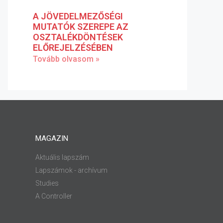
A JÖVEDELMEZŐSÉGI
MUTATÓK SZEREPE AZ
OSZTALÉKDÖNTÉSEK
ELŐREJELZÉSÉBEN
Tovább olvasom »
MAGAZIN
Aktuális lapszám
Lapszámok - archívum
Studies
A Controller