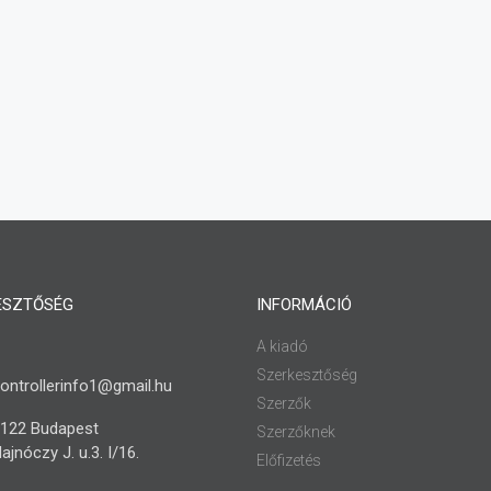
ESZTŐSÉG
INFORMÁCIÓ
A kiadó
Szerkesztőség
ontrollerinfo1@gmail.hu
Szerzők
122 Budapest
Szerzőknek
ajnóczy J. u.3. I/16.
Előfizetés