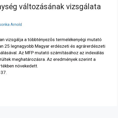
nység változásának vizsgálata
Csonka Arnold
an vizsgálja a többtényezõs termelékenyégi mutató
an 25 legnagyobb Magyar erdészeti és agrárerdészeti
nálásával. Az MFP mutató számításához az indexálás
rültek meghatározásra. Az eredmények szerint a
rtékben növekedett.
-37.