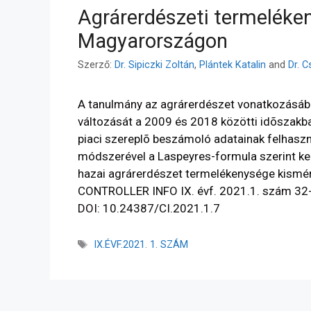
Agrárerdészeti termeléke
Magyarországon
Szerző:
Dr. Sipiczki Zoltán
,
Plántek Katalin
and
Dr. 
A tanulmány az agrárerdészet vonatkozásáb
változását a 2009 és 2018 közötti idõszakb
piaci szereplõ beszámoló adatainak felhasz
módszerével a Laspeyres-formula szerint ke
hazai agrárerdészet termelékenysége kismé
CONTROLLER INFO IX. évf. 2021.1. szám 32
DOI: 10.24387/CI.2021.1.7
IX.ÉVF.2021. 1. SZÁM