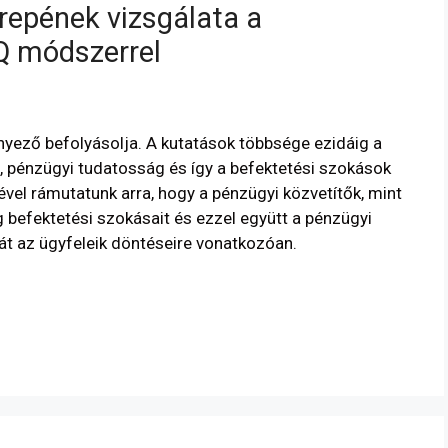
repének vizsgálata a
Q módszerrel
yező befolyásolja. A kutatások többsége ezidáig a
ra, pénzügyi tudatosság és így a befektetési szokások
vel rámutatunk arra, hogy a pénzügyi közvetítők, mint
g befektetési szokásait és ezzel együtt a pénzügyi
át az ügyfeleik döntéseire vonatkozóan.