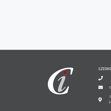
SZERK
c
1
H