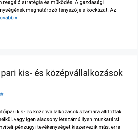
en reagáló stratégia és működés. A gazdasági
enységének meghatározó tényezője a kockázat. Az
tovább »
őipari kis- és középvállalkozások
tán
tőipari kis- és középvállalkozások számára állították
nélkül, vagy igen alacsony létszámú ilyen munkatársi
viteli-pénzügyi tevékenységet kiszervezik más, erre