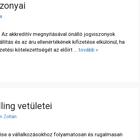
szonyai
a
 Az akkreditív megnyitásával önálló jogviszonyok
llítás és az áru ellenértékének kifizetése elkülönül, ha
fizetési kötelezettségét az előírt …
tovább »
ing vetületei
n Zoltán
ése a vállalkozásokhoz folyamatosan és rugalmasan