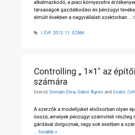
alkalmazkodó, a piaci környezetre érzékeny
társaságok gazdálkodási és pénzügyi tevék
elmúlt években a nagyvállalati szektorban …
I. ÉVF. 2013. 11. SZÁM
Controlling „ 1×1″ az épít
számára
Szerző:
Domján Dóra
,
Gábor Ágnes
and
Szabó Zol
A szerzők a modelljüket elsősorban olyan épí
össze, amelyek pénzügyi­ számviteli részleg 
gárdával dolgoznak, vagy sok esetben a szám
…
tovább »