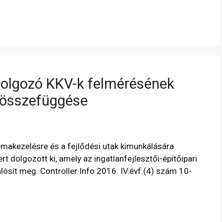
 dolgozó KKV-k felmérésének
g összefüggése
lémakezelésre és a fejlődési utak kimunkálására
t dolgozott ki, amely az ingatlanfejlesztői-építőipari
ósít meg. Controller Info 2016. IV.évf.(4) szám 10-