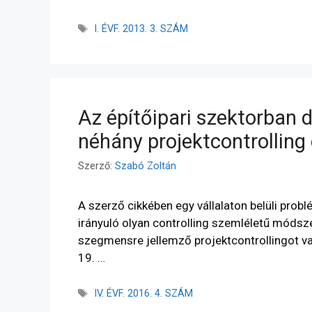
I. ÉVF. 2013. 3. SZÁM
Az építőipari szektorban
néhány projektcontrollin
Szerző:
Szabó Zoltán
A szerző cikkében egy vállalaton belüli prob
irányuló olyan controlling szemléletű módszer
szegmensre jellemző projektcontrollingot val
19. …
IV. ÉVF. 2016. 4. SZÁM