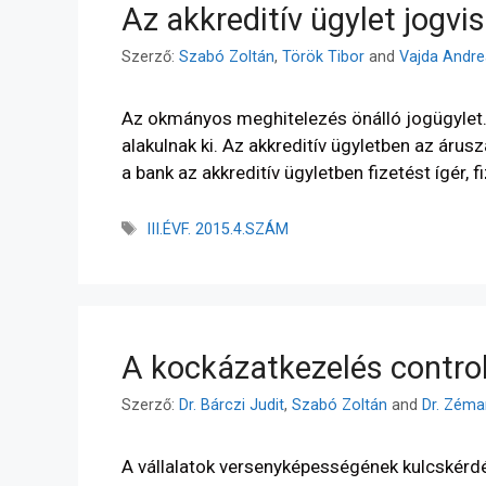
Az akkreditív ügylet jogvi
Szerző:
Szabó Zoltán
,
Török Tibor
and
Vajda Andre
Az okmányos meghitelezés önálló jogügylet.
alakulnak ki. Az akkreditív ügyletben az áruszá
a bank az akkreditív ügyletben fizetést ígér, 
III.ÉVF. 2015.4.SZÁM
A kockázatkezelés controll
Szerző:
Dr. Bárczi Judit
,
Szabó Zoltán
and
Dr. Zéma
A vállalatok versenyképességének kulcskérd