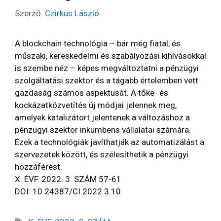
Szerző:
Czirkus László
A blockchain technológia – bár még fiatal, és
műszaki, kereskedelmi és szabályozási kihívásokkal
is szembe néz – képes megváltoztatni a pénzügyi
szolgáltatási szektor és a tágabb értelemben vett
gazdaság számos aspektusát. A tőke- és
kockázatközvetítés új módjai jelennek meg,
amelyek katalizátort jelentenek a változáshoz a
pénzügyi szektor inkumbens vállalatai számára.
Ezek a technológiák javíthatják az automatizálást a
szervezetek között, és szélesíthetik a pénzügyi
hozzáférést.
X. ÉVF. 2022. 3. SZÁM 57-61
DOI: 10.24387/CI.2022.3.10