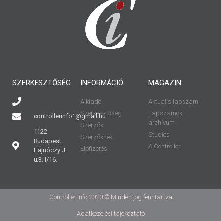
SZERKESZTŐSÉG
INFORMÁCIÓ
MAGAZIN
A kiadó
Aktuális lapszám
Szerkesztőség
Lapszámok -
controllerinfo1@gmail.hu
archívum
Szerzők
1122
Studies
Szerzőknek
Budapest
A Controller
Előfizetés
Hajnóczy J.
u.3. I/16.
Controller Info 2020 © Minden jog fenntartva
Adatkezelési tájékoztató