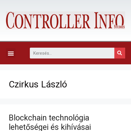
KAPCSOLAT, ELŐFIZETÉS ÉS EGYÉB SZOLGÁLTATÁSOK
Czirkus László
Blockchain technológia
lehetőségei és kihívásai