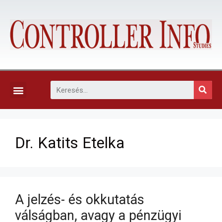
KAPCSOLAT, ELŐFIZETÉS ÉS EGYÉB SZOLGÁLTATÁSOK
Dr. Katits Etelka
A jelzés- és okkutatás
válságban, avagy a pénzügyi