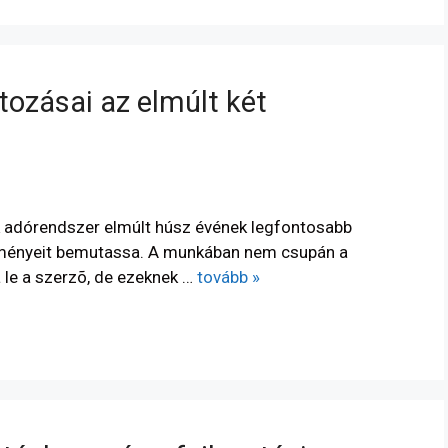
tozásai az elmúlt két
ák adórendszer elmúlt húsz évének legfontosabb
dményeit bemutassa. A munkában nem csupán a
 le a szerzõ, de ezeknek …
tovább »