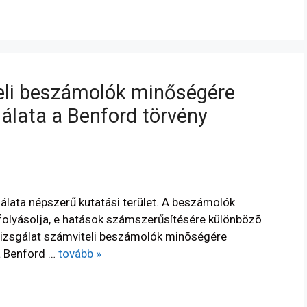
eli beszámolók minőségére
álata a Benford törvény
lata népszerű kutatási terület. A beszámolók
olyásolja, e hatások számszerűsítésére különbözõ
vvizsgálat számviteli beszámolók minõségére
a Benford …
tovább »