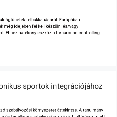
válságtünetek felbukkanásáról. Európában
k még idejében fel kell készülni és/vagy
kot. Ehhez hatékony eszköz a turnaround controlling.
ronikus sportok integrációjához
ozó szabályozási környezetet áttekintse. A tanulmány
ta és tagállami szabályozások közötti eltérések miatt