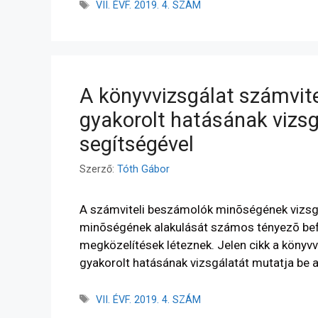
VII. ÉVF. 2019. 4. SZÁM
A könyvvizsgálat számvit
gyakorolt hatásának vizsg
segítségével
Szerző:
Tóth Gábor
A számviteli beszámolók minõségének vizsgá
minõségének alakulását számos tényezõ bef
megközelítések léteznek. Jelen cikk a köny
gyakorolt hatásának vizsgálatát mutatja be 
VII. ÉVF. 2019. 4. SZÁM