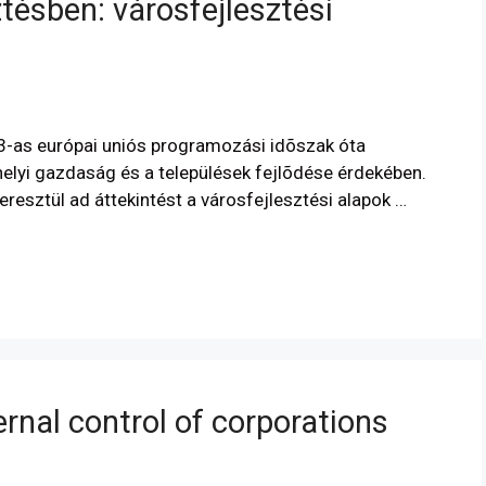
tésben: városfejlesztési
3-as európai uniós programozási idõszak óta
elyi gazdaság és a települések fejlõdése érdekében.
resztül ad áttekintést a városfejlesztési alapok …
rnal control of corporations