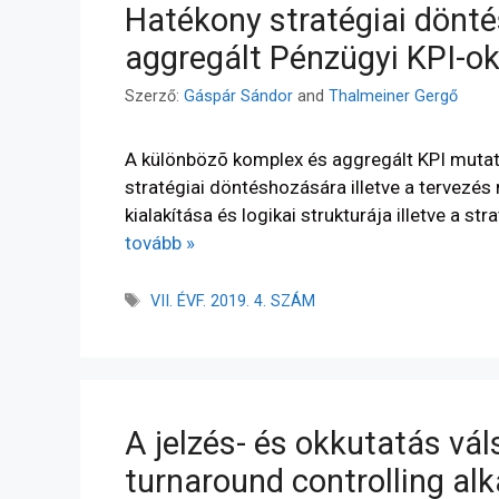
Hatékony stratégiai dönt
aggregált Pénzügyi KPI-ok
Szerző:
Gáspár Sándor
and
Thalmeiner Gergő
A különbözõ komplex és aggregált KPI muta
stratégiai döntéshozására illetve a tervezés
kialakítása és logikai strukturája illetve a s
tovább »
VII. ÉVF. 2019. 4. SZÁM
A jelzés- és okkutatás vá
turnaround controlling a