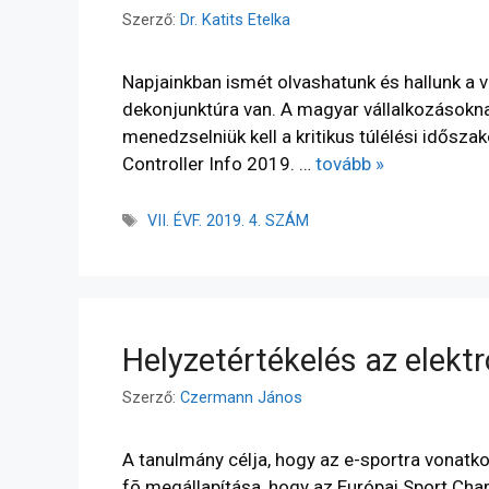
Szerző:
Dr. Katits Etelka
Napjainkban ismét olvashatunk és hallunk a 
dekonjunktúra van. A magyar vállalkozásokna
menedzselniük kell a kritikus túlélési idősza
Controller Info 2019. …
tovább »
VII. ÉVF. 2019. 4. SZÁM
Helyzetértékelés az elekt
Szerző:
Czermann János
A tanulmány célja, hogy az e-sportra vonatk
fõ megállapítása, hogy az Európai Sport Char