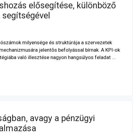
éshozás elősegítése, különböző
 segítségével
tószámok milyensége és struktúrája a szervezetek
 mechanizmusára jelentõs befolyással bírnak. A KPI-ok
tratégiába való illesztése nagyon hangsúlyos feladat …
lságban, avagy a pénzügyi
lkalmazása