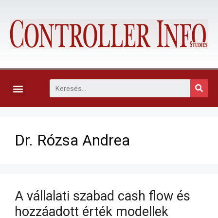
KAPCSOLAT, ELŐFIZETÉS ÉS EGYÉB SZOLGÁLTATÁSOK
Dr. Rózsa Andrea
A vállalati szabad cash flow és
hozzáadott érték modellek