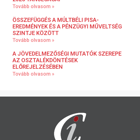
Tovább olvasom »
ÖSSZEFÜGGÉS A MÚLTBÉLI PISA-
EREDMÉNYEK ÉS A PÉNZÜGYI MŰVELTSÉG
SZINTJE KÖZÖTT
Tovább olvasom »
A JÖVEDELMEZŐSÉGI MUTATÓK SZEREPE
AZ OSZTALÉKDÖNTÉSEK
ELŐREJELZÉSÉBEN
Tovább olvasom »