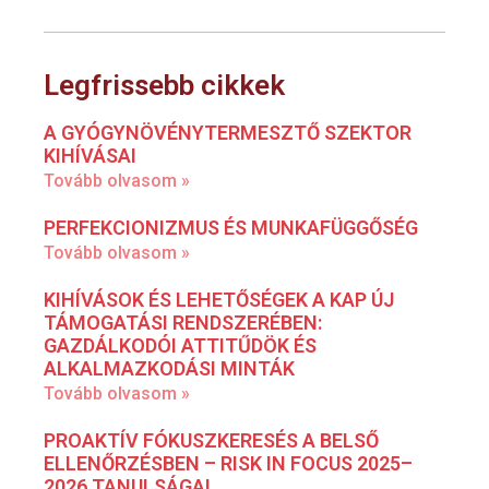
Legfrissebb cikkek
A GYÓGYNÖVÉNYTERMESZTŐ SZEKTOR
KIHÍVÁSAI
Tovább olvasom »
PERFEKCIONIZMUS ÉS MUNKAFÜGGŐSÉG
Tovább olvasom »
KIHÍVÁSOK ÉS LEHETŐSÉGEK A KAP ÚJ
TÁMOGATÁSI RENDSZERÉBEN:
GAZDÁLKODÓI ATTITŰDÖK ÉS
ALKALMAZKODÁSI MINTÁK
Tovább olvasom »
PROAKTÍV FÓKUSZKERESÉS A BELSŐ
ELLENŐRZÉSBEN – RISK IN FOCUS 2025–
2026 TANULSÁGAI