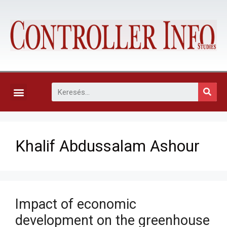
KAPCSOLAT, ELŐFIZETÉS ÉS EGYÉB SZOLGÁLTATÁSOK
Khalif Abdussalam Ashour
Impact of economic
development on the greenhouse