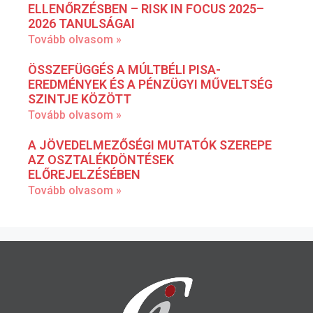
ELLENŐRZÉSBEN – RISK IN FOCUS 2025–
2026 TANULSÁGAI
Tovább olvasom »
ÖSSZEFÜGGÉS A MÚLTBÉLI PISA-
EREDMÉNYEK ÉS A PÉNZÜGYI MŰVELTSÉG
SZINTJE KÖZÖTT
Tovább olvasom »
A JÖVEDELMEZŐSÉGI MUTATÓK SZEREPE
AZ OSZTALÉKDÖNTÉSEK
ELŐREJELZÉSÉBEN
Tovább olvasom »