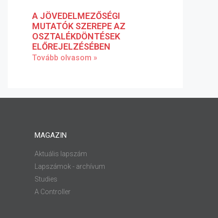
A JÖVEDELMEZŐSÉGI
MUTATÓK SZEREPE AZ
OSZTALÉKDÖNTÉSEK
ELŐREJELZÉSÉBEN
Tovább olvasom »
MAGAZIN
Aktuális lapszám
Lapszámok - archívum
Studies
A Controller