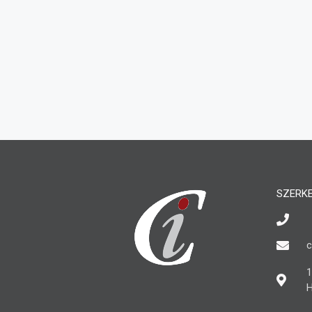
SZERK
c
1
H