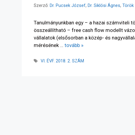
Szerző:
Dr. Pucsek József
,
Dr. Siklósi Ágnes
,
Török 
Tanulmányunkban egy – a hazai számviteli tör
összeállítható – free cash flow modellt vázo
vállalatok (elsősorban a közép- és nagyválla
mérésének …
tovább »
VI. ÉVF. 2018. 2. SZÁM