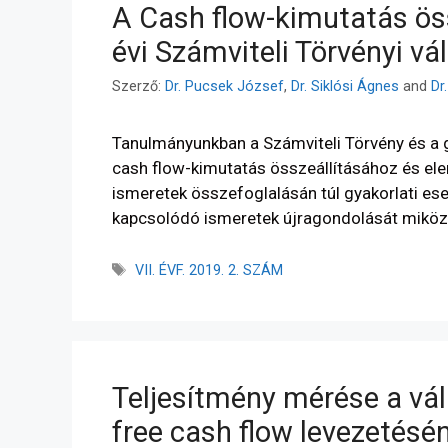
A Cash flow-kimutatás ös
évi Számviteli Törvényi vá
Szerző:
Dr. Pucsek József
,
Dr. Siklósi Ágnes
and
Dr
Tanulmányunkban a Számviteli Törvény és a 
cash flow-kimutatás összeállításához és el
ismeretek összefoglalásán túl gyakorlati es
kapcsolódó ismeretek újragondolását mikö
VII. ÉVF. 2019. 2. SZÁM
Teljesítmény mérése a vál
free cash flow levezetésé