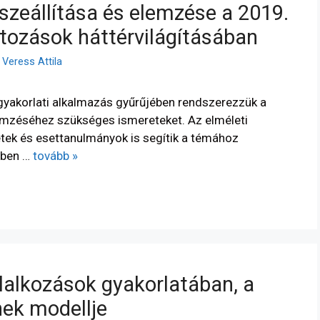
szeállítása és elemzése a 2019.
ltozások háttérvilágításában
. Veress Attila
gyakorlati alkalmazás gyűrűjében rendszerezzük a
emzéséhez szükséges ismereteket. Az elméleti
etek és esettanulmányok is segítik a témához
zben …
tovább »
lalkozások gyakorlatában, a
nek modellje