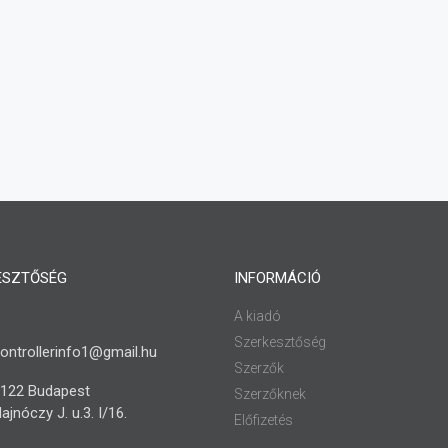
ESZTŐSÉG
INFORMÁCIÓ
A kiadó
Szerkesztőség
ontrollerinfo1@gmail.hu
Szerzők
122 Budapest
Szerzőknek
ajnóczy J. u.3. I/16.
Előfizetés