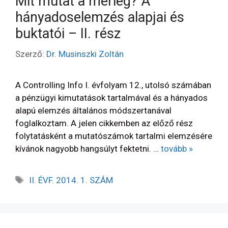
Mit mutat a mérleg? A
hányadoselemzés alapjai és
buktatói – II. rész
Szerző:
Dr. Musinszki Zoltán
A Controlling Info I. évfolyam 12., utolsó számában
a pénzügyi kimutatások tartalmával és a hányados
alapú elemzés általános módszertanával
foglalkoztam. A jelen cikkemben az előző rész
folytatásként a mutatószámok tartalmi elemzésére
kívánok nagyobb hangsúlyt fektetni. …
tovább »
II. ÉVF. 2014. 1. SZÁM