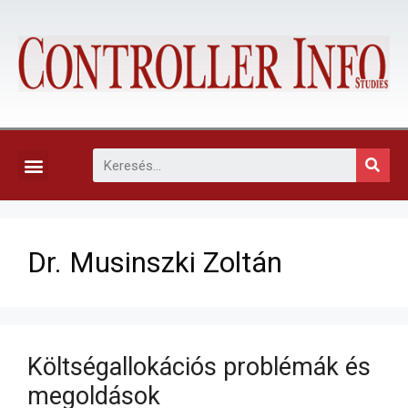
KAPCSOLAT, ELŐFIZETÉS ÉS EGYÉB SZOLGÁLTATÁSOK
Dr. Musinszki Zoltán
Költségallokációs problémák és
megoldások