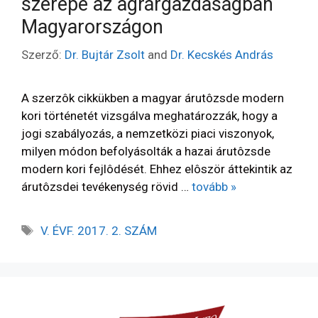
szerepe az agrárgazdaságban
Magyarországon
Szerző:
Dr. Bujtár Zsolt
and
Dr. Kecskés András
A szerzôk cikkükben a magyar árutôzsde modern
kori történetét vizsgálva meghatározzák, hogy a
jogi szabályozás, a nemzetközi piaci viszonyok,
milyen módon befolyásolták a hazai árutôzsde
modern kori fejlôdését. Ehhez elôször áttekintik az
árutôzsdei tevékenység rövid …
tovább »
V. ÉVF. 2017. 2. SZÁM