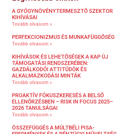
A GYÓGYNÖVÉNYTERMESZTŐ SZEKTOR
KIHÍVÁSAI
Tovább olvasom »
PERFEKCIONIZMUS ÉS MUNKAFÜGGŐSÉG
Tovább olvasom »
KIHÍVÁSOK ÉS LEHETŐSÉGEK A KAP ÚJ
TÁMOGATÁSI RENDSZERÉBEN:
GAZDÁLKODÓI ATTITŰDÖK ÉS
ALKALMAZKODÁSI MINTÁK
Tovább olvasom »
PROAKTÍV FÓKUSZKERESÉS A BELSŐ
ELLENŐRZÉSBEN – RISK IN FOCUS 2025–
2026 TANULSÁGAI
Tovább olvasom »
ÖSSZEFÜGGÉS A MÚLTBÉLI PISA-
EREDMÉNYEK ÉS A PÉNZÜGYI MŰVELTSÉG