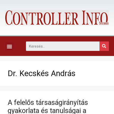
KAPCSOLAT, ELŐFIZETÉS ÉS EGYÉB SZOLGÁLTATÁSOK
Dr. Kecskés András
A felelős társaságirányítás
gyakorlata és tanulságai a