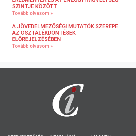
SZINTJE KÖZÖTT
Tovább olvasom »
A JÖVEDELMEZŐSÉGI MUTATÓK SZEREPE
AZ OSZTALÉKDÖNTÉSEK
ELŐREJELZÉSÉBEN
Tovább olvasom »