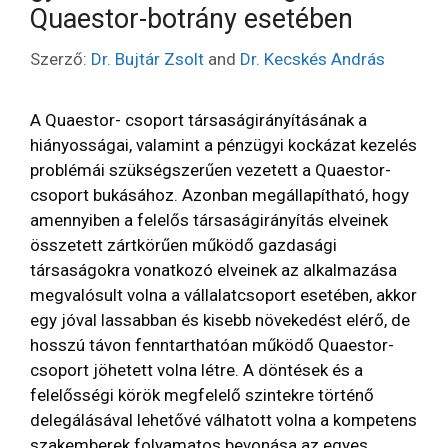
Quaestor-botrány esetében
Szerző:
Dr. Bujtár Zsolt
and
Dr. Kecskés András
A Quaestor- csoport társaságirányításának a
hiányosságai, valamint a pénzügyi kockázat kezelés
problémái szükségszerűen vezetett a Quaestor-
csoport bukásához. Azonban megállapítható, hogy
amennyiben a felelős társaságirányítás elveinek
összetett zártkörűen működő gazdasági
társaságokra vonatkozó elveinek az alkalmazása
megvalósult volna a vállalatcsoport esetében, akkor
egy jóval lassabban és kisebb növekedést elérő, de
hosszú távon fenntarthatóan működő Quaestor-
csoport jöhetett volna létre. A döntések és a
felelősségi körök megfelelő szintekre történő
delegálásával lehetővé válhatott volna a kompetens
szakemberek folyamatos bevonása az egyes