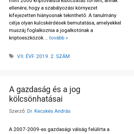
mint 2000 kriptovaluta kibocsátás történt, annak
ellenére, hogy a szabályozási környezet
kifejezetten hiányosnak tekinthetõ. A tanulmány
célja olyan kulcskérdések bemutatása, amelyekkel
muszáj foglalkoznia a jogalkotónak a
kriptoeszközök …
tovább »
VII. ÉVF. 2019. 2. SZÁM
A gazdaság és a jog
kölcsönhatásai
Szerző:
Dr. Kecskés András
A 2007-2009-es gazdasági válság felülírta a