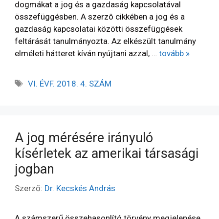
dogmákat a jog és a gazdaság kapcsolatával
összefüggésben. A szerzô cikkében a jog és a
gazdaság kapcsolatai közötti összefüggések
feltárását tanulmányozta. Az elkészült tanulmány
elméleti hátteret kíván nyújtani azzal, …
tovább »
VI. ÉVF. 2018. 4. SZÁM
A jog mérésére irányuló
kísérletek az amerikai társasági
jogban
Szerző:
Dr. Kecskés András
A számszerű összehasonlító törvény megjelenése