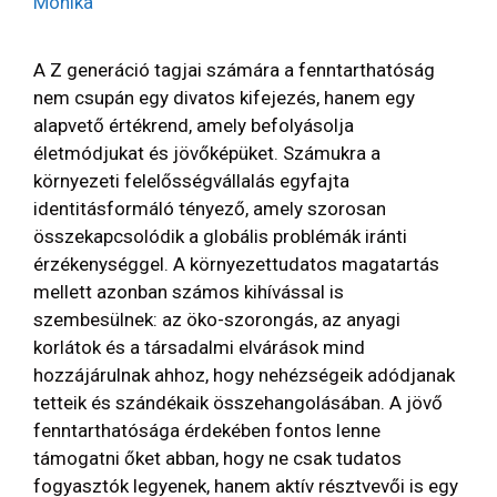
Mónika
A Z generáció tagjai számára a fenntarthatóság
nem csupán egy divatos kifejezés, hanem egy
alapvető értékrend, amely befolyásolja
életmódjukat és jövőképüket. Számukra a
környezeti felelősségvállalás egyfajta
identitásformáló tényező, amely szorosan
összekapcsolódik a globális problémák iránti
érzékenységgel. A környezettudatos magatartás
mellett azonban számos kihívással is
szembesülnek: az öko-szorongás, az anyagi
korlátok és a társadalmi elvárások mind
hozzájárulnak ahhoz, hogy nehézségeik adódjanak
tetteik és szándékaik összehangolásában. A jövő
fenntarthatósága érdekében fontos lenne
támogatni őket abban, hogy ne csak tudatos
fogyasztók legyenek, hanem aktív résztvevői is egy