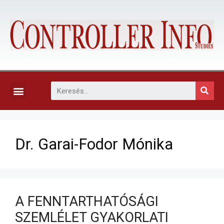
KAPCSOLAT, ELŐFIZETÉS ÉS EGYÉB SZOLGÁLTATÁSOK
Dr. Garai-Fodor Mónika
A FENNTARTHATÓSÁGI
SZEMLÉLET GYAKORLATI