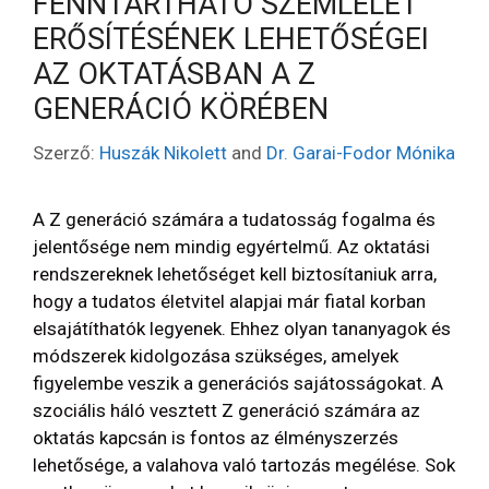
FENNTARTHATÓ SZEMLÉLET
ERŐSÍTÉSÉNEK LEHETŐSÉGEI
AZ OKTATÁSBAN A Z
GENERÁCIÓ KÖRÉBEN
Szerző:
Huszák Nikolett
and
Dr. Garai-Fodor Mónika
A Z generáció számára a tudatosság fogalma és
jelentősége nem mindig egyértelmű. Az oktatási
rendszereknek lehetőséget kell biztosítaniuk arra,
hogy a tudatos életvitel alapjai már fiatal korban
elsajátíthatók legyenek. Ehhez olyan tananyagok és
módszerek kidolgozása szükséges, amelyek
figyelembe veszik a generációs sajátosságokat. A
szociális háló vesztett Z generáció számára az
oktatás kapcsán is fontos az élményszerzés
lehetősége, a valahova való tartozás megélése. Sok