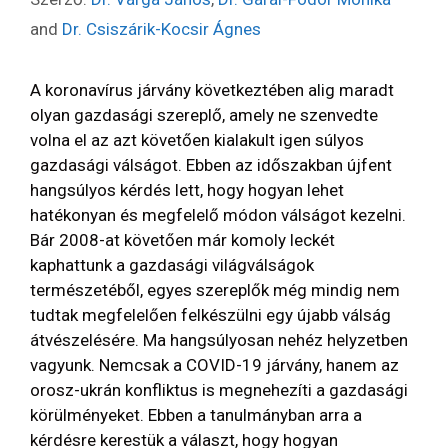
and
Dr. Csiszárik-Kocsir Ágnes
A koronavírus járvány következtében alig maradt
olyan gazdasági szereplő, amely ne szenvedte
volna el az azt követően kialakult igen súlyos
gazdasági válságot. Ebben az időszakban újfent
hangsúlyos kérdés lett, hogy hogyan lehet
hatékonyan és megfelelő módon válságot kezelni.
Bár 2008-at követően már komoly leckét
kaphattunk a gazdasági világválságok
természetéből, egyes szereplők még mindig nem
tudtak megfelelően felkészülni egy újabb válság
átvészelésére. Ma hangsúlyosan nehéz helyzetben
vagyunk. Nemcsak a COVID-19 járvány, hanem az
orosz-ukrán konfliktus is megnehezíti a gazdasági
körülményeket. Ebben a tanulmányban arra a
kérdésre kerestük a választ, hogy hogyan