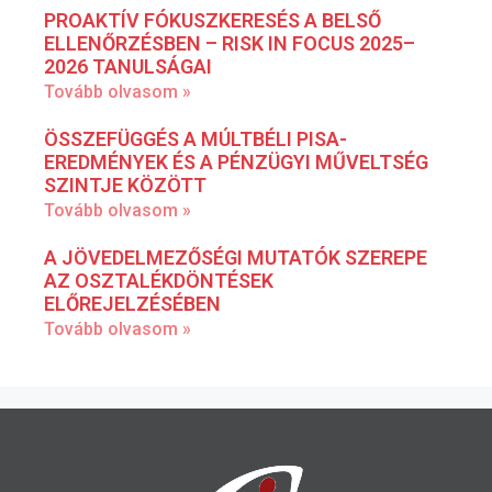
PROAKTÍV FÓKUSZKERESÉS A BELSŐ
ELLENŐRZÉSBEN – RISK IN FOCUS 2025–
2026 TANULSÁGAI
Tovább olvasom »
ÖSSZEFÜGGÉS A MÚLTBÉLI PISA-
EREDMÉNYEK ÉS A PÉNZÜGYI MŰVELTSÉG
SZINTJE KÖZÖTT
Tovább olvasom »
A JÖVEDELMEZŐSÉGI MUTATÓK SZEREPE
AZ OSZTALÉKDÖNTÉSEK
ELŐREJELZÉSÉBEN
Tovább olvasom »