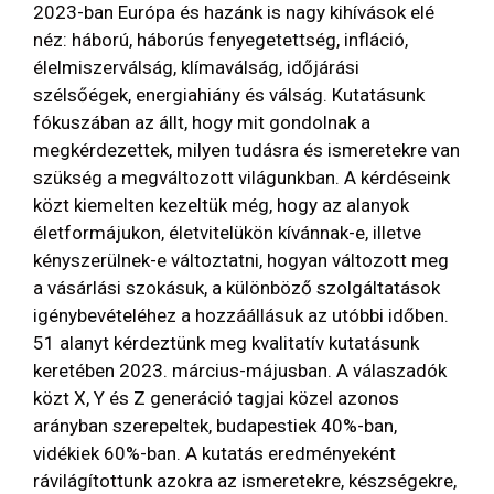
2023-ban Európa és hazánk is nagy kihívások elé
néz: háború, háborús fenyegetettség, infláció,
élelmiszerválság, klímaválság, időjárási
szélsőégek, energiahiány és válság. Kutatásunk
fókuszában az állt, hogy mit gondolnak a
megkérdezettek, milyen tudásra és ismeretekre van
szükség a megváltozott világunkban. A kérdéseink
közt kiemelten kezeltük még, hogy az alanyok
életformájukon, életvitelükön kívánnak-e, illetve
kényszerülnek-e változtatni, hogyan változott meg
a vásárlási szokásuk, a különböző szolgáltatások
igénybevételéhez a hozzáállásuk az utóbbi időben.
51 alanyt kérdeztünk meg kvalitatív kutatásunk
keretében 2023. március-májusban. A válaszadók
közt X, Y és Z generáció tagjai közel azonos
arányban szerepeltek, budapestiek 40%-ban,
vidékiek 60%-ban. A kutatás eredményeként
rávilágítottunk azokra az ismeretekre, készségekre,