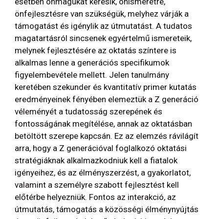
esetben önmagukat keresik, önismeretre,
önfejlesztésre van szükségük, melyhez várják a
támogatást és igénylik az útmutatást. A tudatos
magatartásról sincsenek egyértelmű ismereteik,
melynek fejlesztésére az oktatás színtere is
alkalmas lenne a generációs specifikumok
figyelembevétele mellett. Jelen tanulmány
keretében szekunder és kvantitatív primer kutatás
eredményeinek fényében elemeztük a Z generáció
véleményét a tudatosság szerepének és
fontosságának megítélése, annak az oktatásban
betöltött szerepe kapcsán. Ez az elemzés rávilágít
arra, hogy a Z generációval foglalkozó oktatási
stratégiáknak alkalmazkodniuk kell a fiatalok
igényeihez, és az élményszerzést, a gyakorlatot,
valamint a személyre szabott fejlesztést kell
előtérbe helyezniük. Fontos az interakció, az
útmutatás, támogatás a közösségi élménynyújtás