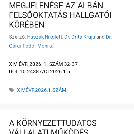
MEGJELENÉSE AZ ALBÁN
FELSŐOKTATÁS HALLGATÓI
KÖRÉBEN
Szerző:
Huszák Nikolett
,
Dr. Drita Kruja
and
Dr.
Garai-Fodor Mónika
XIV. ÉVF. 2026. 1. SZÁM 32-37
DOI: 10.24387/CI.2026.1.5
XIV.ÉVF.2026.1.SZÁM
A KÖRNYEZETTUDATOS
VÁLLALATI MŰKÖDÉS