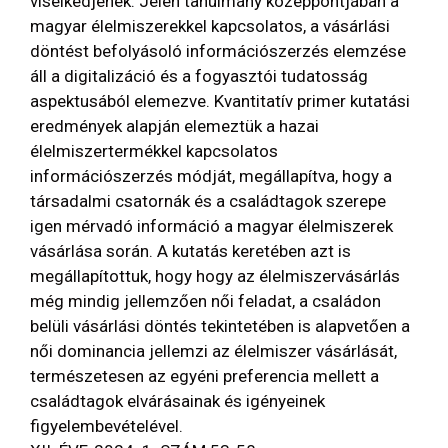
viselkedjenek. Jelen tanulmány középpontjában a
magyar élelmiszerekkel kapcsolatos, a vásárlási
döntést befolyásoló információszerzés elemzése
áll a digitalizáció és a fogyasztói tudatosság
aspektusából elemezve. Kvantitatív primer kutatási
eredmények alapján elemeztük a hazai
élelmiszertermékkel kapcsolatos
információszerzés módját, megállapítva, hogy a
társadalmi csatornák és a családtagok szerepe
igen mérvadó információ a magyar élelmiszerek
vásárlása során. A kutatás keretében azt is
megállapítottuk, hogy hogy az élelmiszervásárlás
még mindig jellemzően női feladat, a családon
belüli vásárlási döntés tekintetében is alapvetően a
női dominancia jellemzi az élelmiszer vásárlását,
természetesen az egyéni preferencia mellett a
családtagok elvárásainak és igényeinek
figyelembevételével.